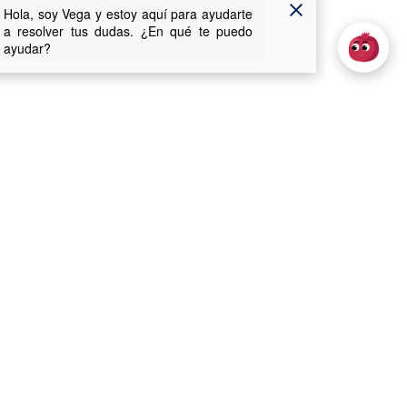
Usabilidad
uentes (FAQs)
Inicio
de
Accesibilidad
ecomendaciones técnicas
Mapa web