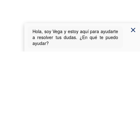
Sobre la Sede
Titularidad
Normativa
Calendario y cómputo de plazos
Fecha y hora oficial
Relación de servicios electrónicos
Cartas de servicios
Actuaciones administrativas automatizadas