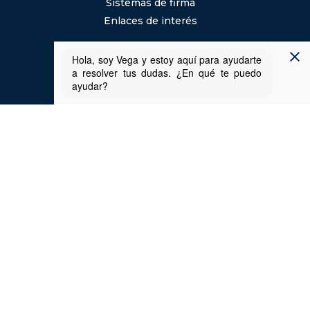
Sistemas de firma
Enlaces de interés
Ayuda
Preguntas frecuentes (FAQs)
Ayuda de la Sede
Requisitos y recomendaciones técnicas
Aviso legal
Usabilidad
Inicio
Accesibilidad
Mapa web